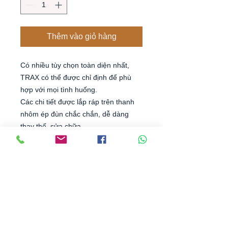
Thêm vào giỏ hàng
Có nhiều tùy chọn toàn diện nhất,
TRAX có thể được chỉ định để phù
hợp với mọi tình huống.
Các chi tiết được lắp ráp trên thanh
nhôm ép đùn chắc chắn, dễ dàng
thay thế, sửa chữa.
Featuring the most comprehensive
range of options, trax can be
specified to suit any situation
The components are assembled on
solid extruded aluminum bar, easy to
replace and repair.