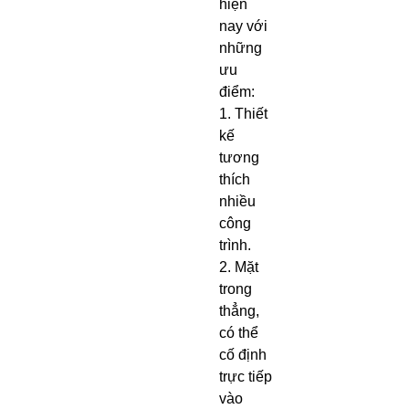
hiện
nay với
những
ưu
điểm:
1. Thiết
kế
tương
thích
nhiều
công
trình.
2. Mặt
trong
thẳng,
có thể
cố định
trực tiếp
vào