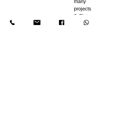
many
projects
2. Flat
inner
surface,
can be
screwed
direct to
the
fascia
board, it
should
be more
solid
than the
half
round
gutter
3. Can