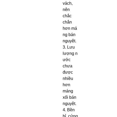
vách,
nên
chắc
chắn
hơn má
ng bán
nguyệt.
3. Lưu
lượng n
ước
chưa
được
nhiều
hơn
máng
xối bán
nguyệt.
4. Bền
bỉ, cứng