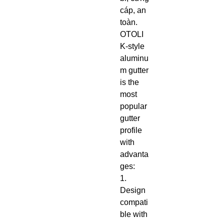
cáp, an
toàn.
OTOLI
K-style
aluminu
m gutter
is the
most
popular
gutter
profile
with
advanta
ges:
1.
Design
compati
ble with