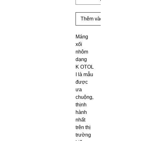
Thêm vào giỏ hàng
Máng
xối
nhôm
dạng
K OTOL
I là mẫu
được
ưa
chuộng,
thịnh
hành
nhất
trên thị
trường