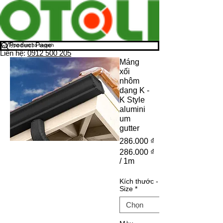
/
Product Page
Liên hệ:
0912 500 205
Máng
xối
nhôm
dạng K -
K Style
alumini
um
gutter
Giá
286.000 ₫
286.000 ₫
/
1m
286.000 ₫
cho
Kích thước -
mỗi
Size
*
1
Mét