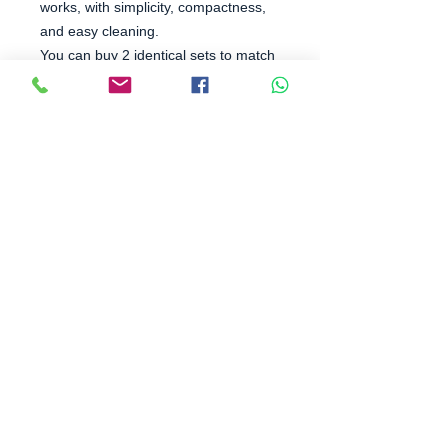
works, with simplicity, compactness,
and easy cleaning.
You can buy 2 identical sets to match
the expansion designs we have
suggested.
Contact us directly if anything is
unclear.
Thông tin liên hệ
CÔNG TY TNHH OTOLI
Địa chỉ: Số 30, Lô S2, KDC An Hòa 2, p. An Bình,
Biên Hòa - Đồng Nai
SĐT :
0912 500 205
-
0918365436