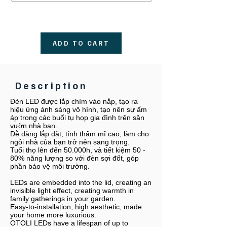
ADD TO CART
Description
Đèn LED được lắp chìm vào nắp, tạo ra
hiệu ứng ánh sáng vô hình, tạo nên sự ấm
áp trong các buổi tụ họp gia đình trên sân
vườn nhà bạn.
Dễ dàng lắp đặt, tính thẩm mĩ cao, làm cho
ngôi nhà của bạn trở nên sang trọng.
Tuổi thọ lên đến 50.000h, và tiết kiệm 50 -
80% năng lượng so với đèn sợi đốt, góp
phần bảo vệ môi trường.
LEDs are embedded into the lid, creating an
invisible light effect, creating warmth in
family gatherings in your garden.
Easy-to-installation, high aesthetic, made
your home more luxurious.
OTOLI LEDs have a lifespan of up to