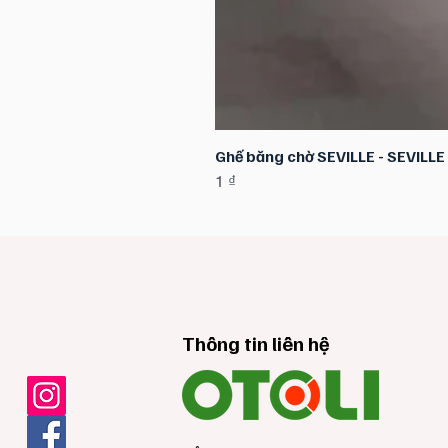
Ghế băng chờ SEVILLE - SEVILL
Giá
1 ₫
Thông tin liên hệ