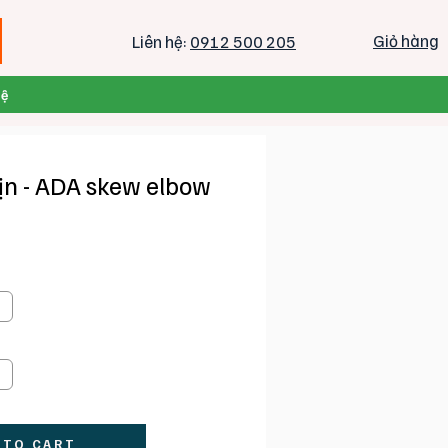
Giỏ hàng
Liên hệ:
0912 500 205
Hệ
ịn - ADA skew elbow
 TO CART