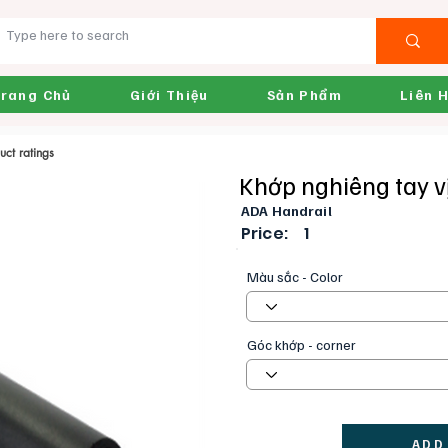
rang Chủ
Giới Thiệu
Sản Phẩm
Liên 
uct ratings
chọn, Product ratings
Khớp nghiêng tay v
ADA Handrail
Price:
1
Màu sắc - Color
Góc khớp - corner
ADD