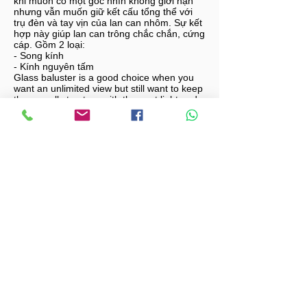
khi muốn có một góc nhìn không giới hạn
nhưng vẫn muốn giữ kết cấu tổng thể với
trụ đèn và tay vịn của lan can nhôm. Sự kết
hợp này giúp lan can trông chắc chắn, cứng
cáp. Gồm 2 loại:
- Song kính
- Kính nguyên tấm
Glass baluster is a good choice when you
want an unlimited view but still want to keep
the overall structure with the post light and
the top profile of the aluminum railing. This
combination makes the railing look solid and
sturdy. Includes 2 types:
- Glass baluster
- Full panel glass
Furniture
Seating System
Seating System