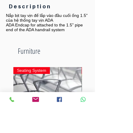
Description
Nắp bịt tay vịn để lắp vào đầu cuối ống 1.5"
của hệ thống tay vịn ADA
ADA Endcap for attached to the 1.5" pipe
end of the ADA handrail system
Furniture
Seating System
Seating System