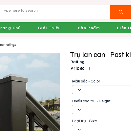
rang Chủ
Giới Thiệu
Sản Phẩm
Liên 
uct ratings
chọn, Product ratings
Trụ lan can - Post ki
Railing
Price:
1
Màu sắc - Color
Chiều cao trụ - Height
Loại trụ - Size