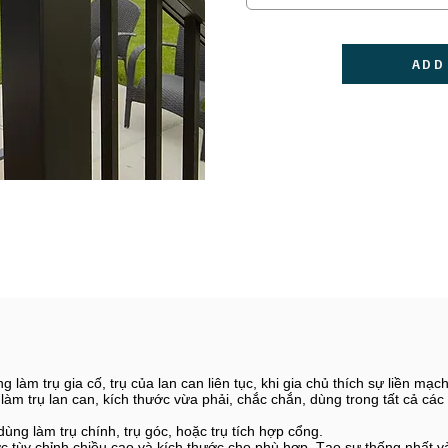
ADD
làm trụ gia cố, trụ của lan can liên tục, khi gia chủ thích sự liền mạ
 làm trụ lan can, kích thước vừa phải, chắc chắn, dùng trong tất cả các
dùng làm trụ chính, trụ góc, hoặc trụ tích hợp cổng.
 tùy chỉnh chiều cao và kích thước cho phù hợp. Tạo sự thống nhất và 