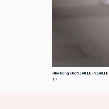
Ghế băng chờ SEVILLE - SEVILL
Giá
1 ₫