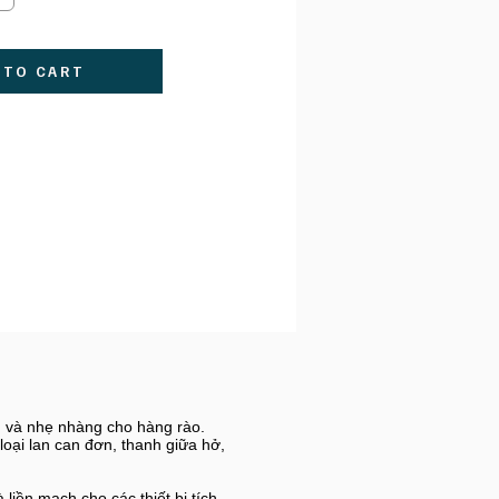
 TO CART
ch và nhẹ nhàng cho hàng rào.
 loại lan can đơn, thanh giữa hở,
liền mạch cho các thiết bị tích