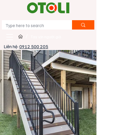
/
Tay vịn người già
Liên hệ:
0912 500 205