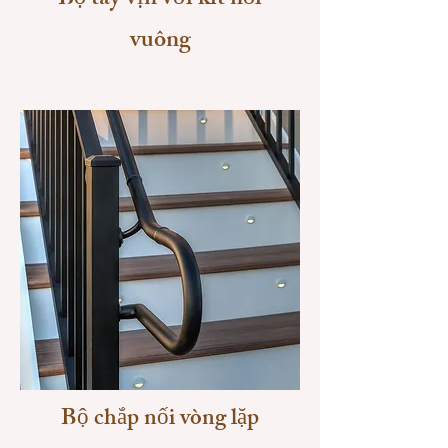
Bộ tay vịn với kít nối
vuông
Bộ chắp nối vòng lặp